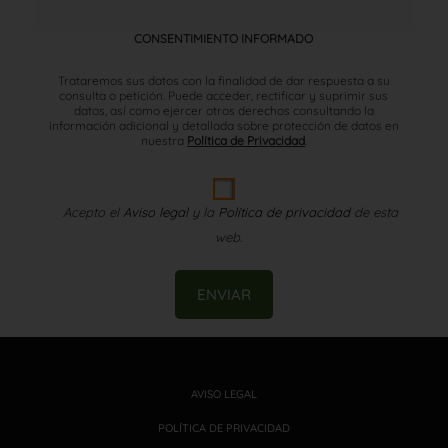
CONSENTIMIENTO INFORMADO
Trataremos sus datos con la finalidad de dar respuesta a su
consulta o petición. Puede acceder, rectificar y suprimir sus
datos, así como ejercer otros derechos consultando la
información adicional y detallada sobre protección de datos en
nuestra
Política de Privacidad
.
Acepto el
Aviso legal
y la
Política de privacidad
de esta
web.
ENVIAR
AVISO LEGAL
POLÍTICA DE PRIVACIDAD